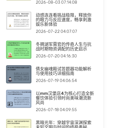
2026-08-03 07:14:08
动感连连看挑战极限，释放你
的眼力与反应速度，畅享刺激
娱乐新体验
2026-07-22 04:07:07
冬拥湖军需官的传奇人生与抗
战时期物资调配的历史启示
2026-07-20 04:16:30
倩女幽魂殿试答题器功能解析
与使用技巧详细指南
2026-07-19 04:06:54
以mm汉堡店4为核心打造全新
餐饮体验引领时尚美味潮流新
风尚
2026-07-18 04:09:55
黑暗光年：穿越宇宙深渊探索
未知文明与时间的终极奥秘