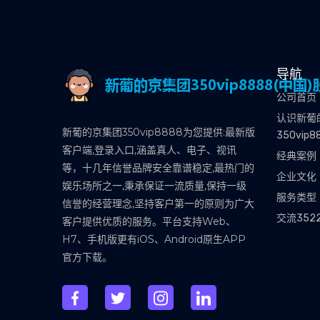
导航
公司首页
认识新葡
新葡的京集团350vip8888为您提供:最新版
350vip8
客户端,登录入口,涵盖真人、电子、视讯
经典案例
等，十几年信誉品牌安全靠谱稳定,最热门的
企业文化
娱乐场所之一,秉承保证一流质量,保持一级
服务类型
信誉的经营理念,坚持客户第一的原则为广大
交流352
客户提供优质的服务。平台支持Web、
H7、手机版更有iOS、Android原生APP
官方下载。