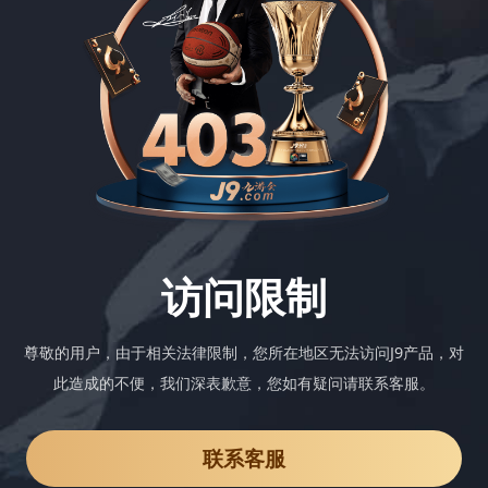
访问限制
尊敬的用户，由于相关法律限制，您所在地区无法访问J9产品，对
此造成的不便，我们深表歉意，您如有疑问请联系客服。
联系客服