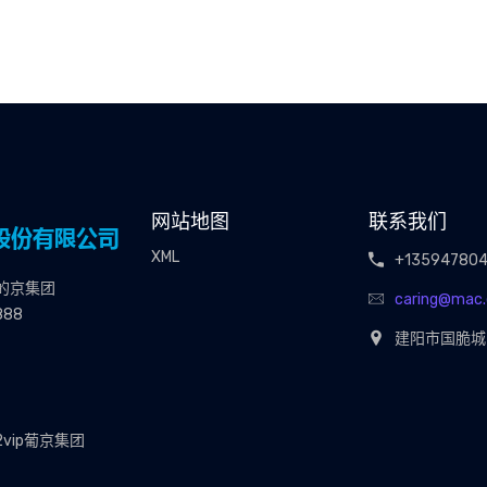
网站地图
联系我们
XML
+13594780
的京集团
caring@mac
888
建阳市国脆城3
2vip葡京集团