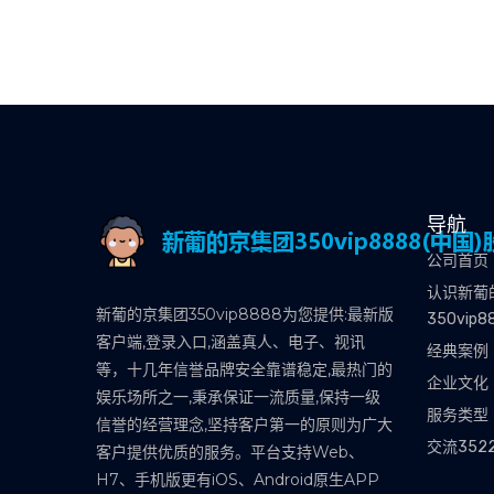
导航
公司首页
认识新葡
新葡的京集团350vip8888为您提供:最新版
350vip8
客户端,登录入口,涵盖真人、电子、视讯
经典案例
等，十几年信誉品牌安全靠谱稳定,最热门的
企业文化
娱乐场所之一,秉承保证一流质量,保持一级
服务类型
信誉的经营理念,坚持客户第一的原则为广大
交流352
客户提供优质的服务。平台支持Web、
H7、手机版更有iOS、Android原生APP