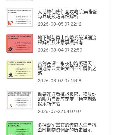
大话神仙伙伴全攻略 完美搭配
与养成技巧详细解析
2026-08-05 07:22:12
地下城与勇士结婚系统详细流
程解析及注意事项指南
2026-08-04 07:22:50
古剑奇谭二永夜初晗凝碧天：
踏遍青云共绘梦回千年情仇之
路
2026-08-03 07:14:08
动感连连看挑战极限，释放你
的眼力与反应速度，畅享刺激
娱乐新体验
2026-07-22 04:07:07
冬拥湖军需官的传奇人生与抗
战时期物资调配的历史启示