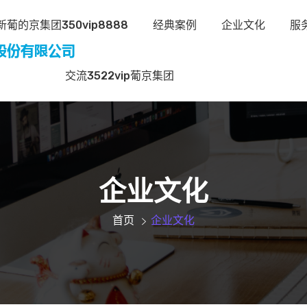
葡的京集团350vip8888
经典案例
企业文化
服
交流3522vip葡京集团
企业文化
首页
企业文化