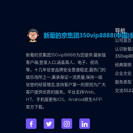
导航
公司首页
认识新葡
新葡的京集团350vip8888为您提供:最新版
350vip8
客户端,登录入口,涵盖真人、电子、视讯
经典案例
等，十几年信誉品牌安全靠谱稳定,最热门的
企业文化
娱乐场所之一,秉承保证一流质量,保持一级
服务类型
信誉的经营理念,坚持客户第一的原则为广大
交流352
客户提供优质的服务。平台支持Web、
H7、手机版更有iOS、Android原生APP
官方下载。