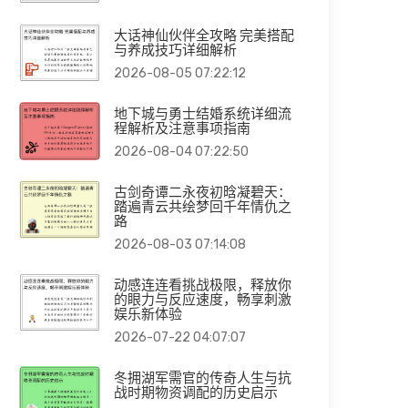
大话神仙伙伴全攻略 完美搭配
与养成技巧详细解析
2026-08-05 07:22:12
地下城与勇士结婚系统详细流
程解析及注意事项指南
2026-08-04 07:22:50
古剑奇谭二永夜初晗凝碧天：
踏遍青云共绘梦回千年情仇之
路
2026-08-03 07:14:08
动感连连看挑战极限，释放你
的眼力与反应速度，畅享刺激
娱乐新体验
2026-07-22 04:07:07
冬拥湖军需官的传奇人生与抗
战时期物资调配的历史启示