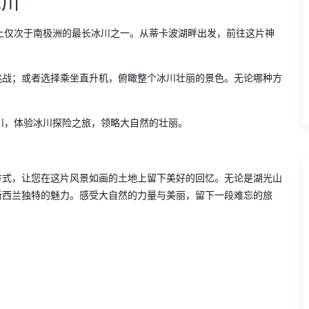
冰川
上仅次于南极洲的最长冰川之一。从蒂卡波湖畔出发，前往这片神
挑战；或者选择乘坐直升机，俯瞰整个冰川壮丽的景色。无论哪种方
川，体验冰川探险之旅，领略大自然的壮丽。
方式，让您在这片风景如画的土地上留下美好的回忆。无论是湖光山
新西兰独特的魅力。感受大自然的力量与美丽，留下一段难忘的旅