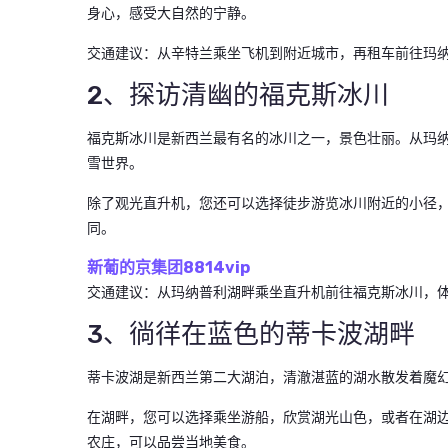
身心，感受大自然的宁静。
交通建议：从辛特兰乘坐飞机到附近城市，再租车前往玛
2、探访清幽的福克斯冰川
福克斯冰川是新西兰最有名的冰川之一，景色壮丽。从玛
雪世界。
除了观光直升机，您还可以选择徒步游览冰川附近的小径
同。
新葡的京集团8814vip
交通建议：从玛纳普利湖畔乘坐直升机前往福克斯冰川，
3、徜徉在蓝色的蒂卡波湖畔
蒂卡波湖是新西兰第二大湖泊，清澈湛蓝的湖水散发着魔
在湖畔，您可以选择乘坐游船，欣赏湖光山色，或者在湖
农庄，可以品尝当地美食。