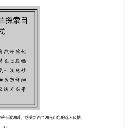
往蒂卡波湖畔，感受新西兰湖光山色的迷人风情。