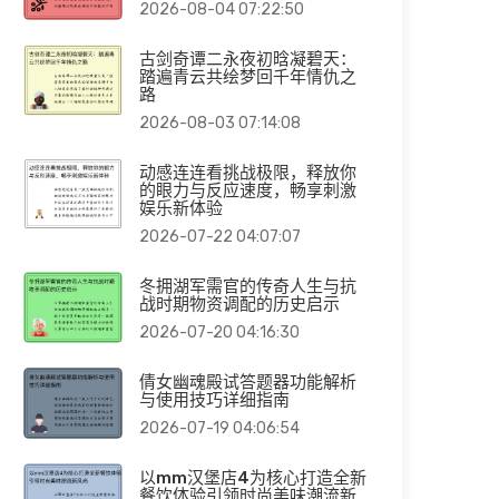
2026-08-04 07:22:50
古剑奇谭二永夜初晗凝碧天：
踏遍青云共绘梦回千年情仇之
路
2026-08-03 07:14:08
动感连连看挑战极限，释放你
的眼力与反应速度，畅享刺激
娱乐新体验
2026-07-22 04:07:07
冬拥湖军需官的传奇人生与抗
战时期物资调配的历史启示
2026-07-20 04:16:30
倩女幽魂殿试答题器功能解析
与使用技巧详细指南
2026-07-19 04:06:54
以mm汉堡店4为核心打造全新
餐饮体验引领时尚美味潮流新