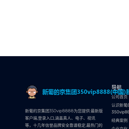
导航
公司首页
认识新葡
新葡的京集团350vip8888为您提供:最新版
350vip8
客户端,登录入口,涵盖真人、电子、视讯
经典案例
等，十几年信誉品牌安全靠谱稳定,最热门的
企业文化