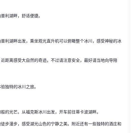
纳普利湖畔，舒适便捷。
纳普利湖畔出发，乘坐观光直升机可以俯瞰整个冰川，感受神秘的冰
，近距离感受大自然的奇迹。不过请注意安全，最好请当地向导陪
体验独特的冰川之旅。
幻般的光芒。从福克斯冰川出发，开车前往蒂卡波湖畔。
边徒步漫步，感受湖光山色的宁静之美。附近还有一些独特的酒庄和