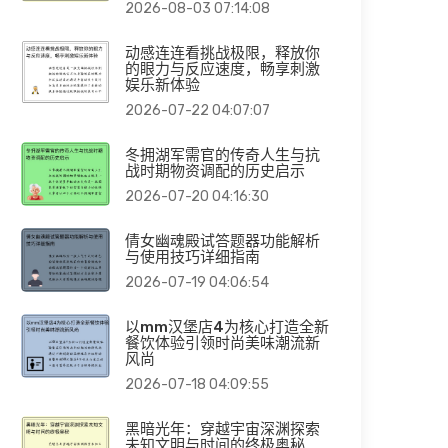
2026-08-03 07:14:08
动感连连看挑战极限，释放你
的眼力与反应速度，畅享刺激
娱乐新体验
2026-07-22 04:07:07
冬拥湖军需官的传奇人生与抗
战时期物资调配的历史启示
2026-07-20 04:16:30
倩女幽魂殿试答题器功能解析
与使用技巧详细指南
2026-07-19 04:06:54
以mm汉堡店4为核心打造全新
餐饮体验引领时尚美味潮流新
风尚
2026-07-18 04:09:55
黑暗光年：穿越宇宙深渊探索
未知文明与时间的终极奥秘