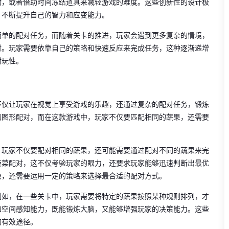
物，或者借助时间冻结道具来减轻游戏的难度。这些创新性的设计极
，不断提升自己的智力和应变能力。
简单的配对任务，而随着关卡的推进，玩家会遇到更多复杂的情境，
对。玩家需要依靠自己的策略和快速反应来完成任务，这种逐渐递增
耐玩性。
不仅让玩家在视觉上享受游戏的乐趣，还通过复杂的配对任务，锻炼
的图形配对，而在这款游戏中，玩家不仅要匹配相同的蔬果，还需要
。玩家不仅要配对相同的蔬果，还可能需要通过配对不同的蔬果来完
菠菜配对，这不仅考验玩家的眼力，还要求玩家能够迅速判断出最优
破，还需要运用一定的策略来选择最合适的配对方式。
例如，在一些关卡中，玩家需要将特定的蔬果按照某种规则排列，才
和空间感知能力，既能锻炼大脑，又能够增强玩家的决策能力。这些
的有效途径。