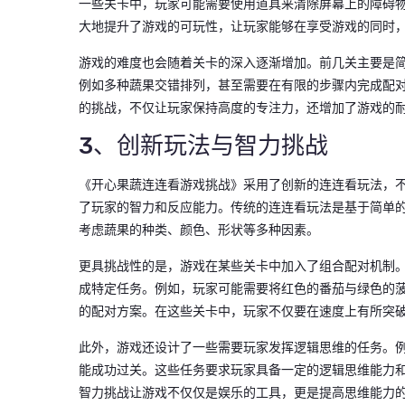
一些关卡中，玩家可能需要使用道具来清除屏幕上的障碍
大地提升了游戏的可玩性，让玩家能够在享受游戏的同时
游戏的难度也会随着关卡的深入逐渐增加。前几关主要是
例如多种蔬果交错排列，甚至需要在有限的步骤内完成配
的挑战，不仅让玩家保持高度的专注力，还增加了游戏的
3、创新玩法与智力挑战
《开心果蔬连连看游戏挑战》采用了创新的连连看玩法，
了玩家的智力和反应能力。传统的连连看玩法是基于简单
考虑蔬果的种类、颜色、形状等多种因素。
更具挑战性的是，游戏在某些关卡中加入了组合配对机制
成特定任务。例如，玩家可能需要将红色的番茄与绿色的
的配对方案。在这些关卡中，玩家不仅要在速度上有所突
此外，游戏还设计了一些需要玩家发挥逻辑思维的任务。
能成功过关。这些任务要求玩家具备一定的逻辑思维能力
智力挑战让游戏不仅仅是娱乐的工具，更是提高思维能力