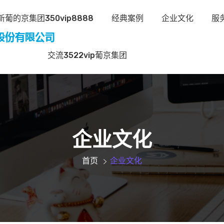
葡的京集团350vip8888
经典案例
企业文化
服
交流3522vip葡京集团
企业文化
首页
企业文化