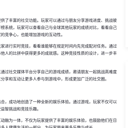
提供了丰富的社交功能。玩家可以通过与朋友分享游戏进度、挑战彼
行榜系统，玩家可以查看自己与全球其他玩家的成绩对比，看看自己
家的竞争心，也能增加游戏的互动性。
玩家进行实时竞技，看看谁能够在规定时间内先完成配对任务。通过
与他人的比拼中获得更多的成就感。这种竞技性质的设计，进一步丰
以通过社交媒体平台分享自己的游戏成绩，邀请朋友一起挑战高难度
过分享和互动让更多人参与到游戏中，形成更加广泛的社交圈。
结合，成功地创造了一种全新的娱乐体验。通过游戏，玩家不仅可以
受益智挑战和竞技乐趣。
互动融为一体，不仅为玩家提供了丰富的娱乐体验，也鼓励他们在日
更多人健康生活的一部分，为玩家带来更多乐趣与成长。