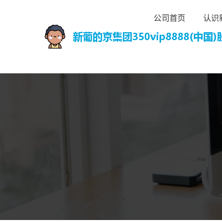
公司首页
认识新