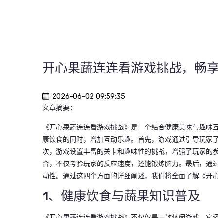
开心果蔬连连看游戏挑战，畅
2026-06-02 09:59:35
文章摘要：
《开心果蔬连连看游戏挑战》是一个结合健康美味与趣味
康饮食的同时，增加互动乐趣。首先，游戏通过引导玩家
次，游戏设置丰富的关卡和趣味性的挑战，增强了玩家的
合，不仅考验玩家的反应速度，还能锻炼脑力。最后，通
动性。通过这四个方面的详细阐述，我们将全面了解《开
1、健康饮食与蔬果知识普及
《开心果蔬连连看游戏挑战》不仅仅是一款休闲游戏，它