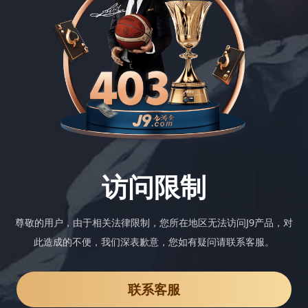
访问限制
尊敬的用户，由于相关法律限制，您所在地区无法访问J9产品，对
此造成的不便，我们深表歉意，您如有疑问请联系客服。
联系客服