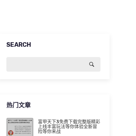
SEARCH
热门文章
富甲天下3免费下载完整版精彩
上线丰富玩法等你体验全新冒
险等你来战