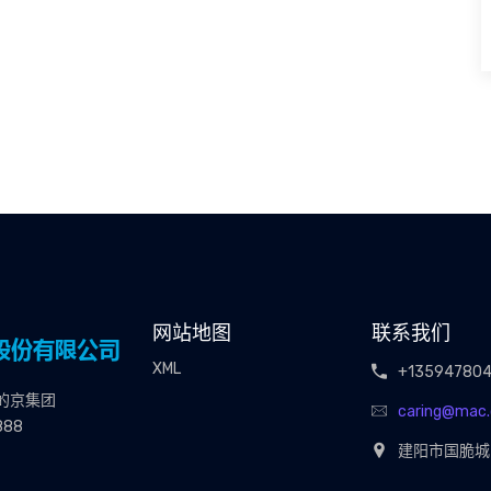
网站地图
联系我们
XML
+13594780
的京集团
caring@mac
888
建阳市国脆城3