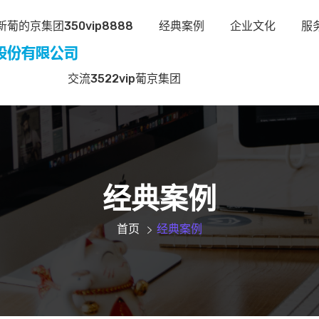
葡的京集团350vip8888
经典案例
企业文化
服
交流3522vip葡京集团
经典案例
首页
经典案例