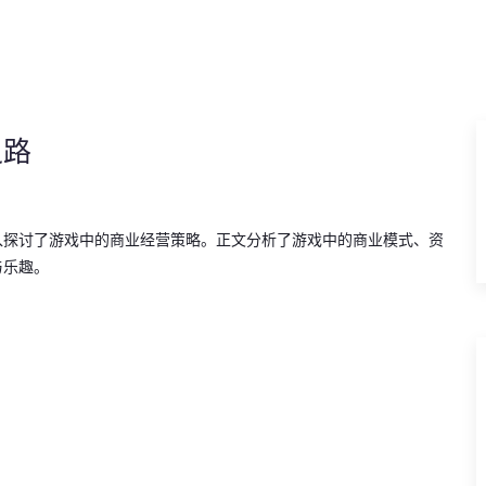
之路
入探讨了游戏中的商业经营策略。正文分析了游戏中的商业模式、资
与乐趣。