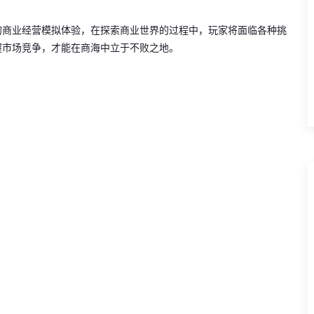
的商业经营模拟体验，在探索商业世界的过程中，玩家将面临各种挑
握市场竞争，才能在商海中立于不败之地。