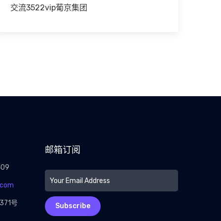
交流3522vip葡京集团
邮箱订阅
409
.com
71号
Subscribe