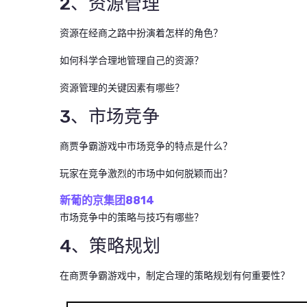
2、资源管理
资源在经商之路中扮演着怎样的角色？
如何科学合理地管理自己的资源？
资源管理的关键因素有哪些？
3、市场竞争
商贾争霸游戏中市场竞争的特点是什么？
玩家在竞争激烈的市场中如何脱颖而出？
新葡的京集团8814
市场竞争中的策略与技巧有哪些？
4、策略规划
在商贾争霸游戏中，制定合理的策略规划有何重要性？