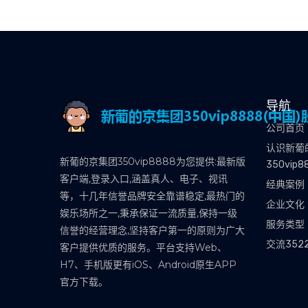
导航
公司首页
认识新葡
新葡的京集团350vip8888为您提供:最新版
350vip8
客户端,登录入口,涵盖真人、电子、视讯
经典案例
等，十几年信誉品牌安全靠谱稳定,最热门的
企业文化
娱乐场所之一,秉承保证一流质量,保持一级
服务类型
信誉的经营理念,坚持客户第一的原则为广大
交流352
客户提供优质的服务。平台支持Web、
H7、手机版更有iOS、Android原生APP
官方下载。