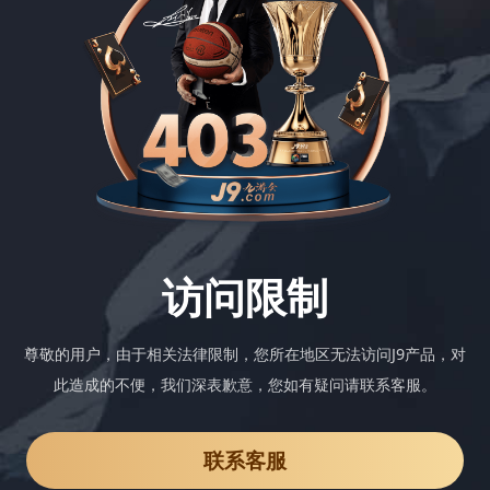
访问限制
尊敬的用户，由于相关法律限制，您所在地区无法访问J9产品，对
此造成的不便，我们深表歉意，您如有疑问请联系客服。
联系客服